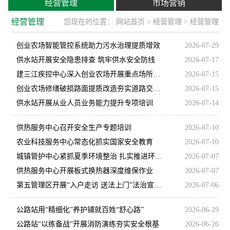
经营管理
市场营销
经营管理
您现在的位置：
网站首页
>
经营管理
> 经营管理
创业农场智能管控系统助力污水治理提质增效
2026-07-29
供水站开展安全隐患排查 筑牢供水安全防线
2026-07-17
建三江疾控中心深入创业农场开展重点场所人群健康监测工作
2026-07-15
创业农场修缮破损路面提质改造夯实道路交通保障
2026-07-15
供水站开展从业人员业务能力提升专项培训
2026-07-14
供热服务中心召开安全生产专题培训
2026-07-10
农业科技服务中心常态化抓实国家安全教育
2026-07-10
城镇管护中心紧抓夏季环境整治 扎实推进环卫攻坚行动
2026-07-07
供热服务中心开展板式换热器深度维保作业
2026-07-07
第五管理区开展“入户走访 送法上门”法治宣传活动
2026-07-06
公路站用“精细化”养护铺就百姓“舒心路”
2026-06-29
公路站“以练备战”开展消防演练夯实安全根基
2026-06-26