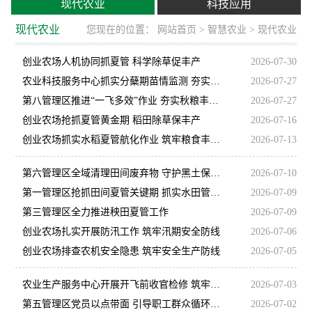
现代农业
科技应用
现代农业
您现在的位置：
网站首页
>
智慧农业
> 现代农业
创业农场人机协同抓夏管 科学除草促丰产
2026-07-30
农业科技服务中心抓实分蘖期苗情监测 夯实水稻丰产稳产根基
2026-07-27
第八管理区推进“一飞多效”作业 夯实秋粮丰产丰收基础
2026-07-27
创业农场抢抓夏管黄金期 稻田除草保丰产
2026-07-16
创业农场抓实水稻夏管航化作业 筑牢粮食丰收根基
2026-07-13
第六管理区全域清理田间废弃物 守护黑土保粮安
2026-07-10
第一管理区抢抓田间夏管关键期 抓实水田管护保丰产
2026-07-09
第三管理区全力推进秧田夏管工作
2026-07-09
创业农场扎实开展防汛工作 筑牢汛期安全防线
2026-07-06
创业农场排查农机安全隐患 筑牢安全生产防线
2026-07-05
农业生产服务中心开展开飞前收官检修 筑牢航化安全防线
2026-07-03
第五管理区党员以点带面 引导职工群众循环利用助力绿色生产
2026-07-02