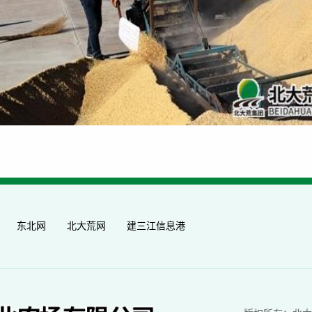
东北网
北大荒网
建三江信息港