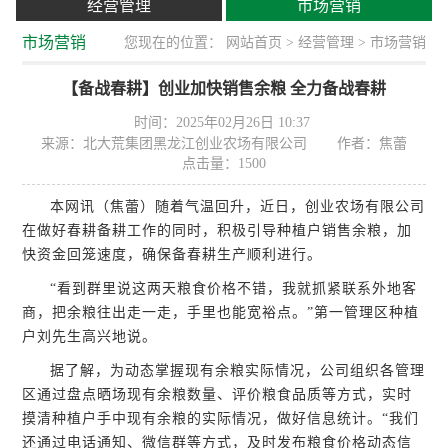
经营管理
市场营销
市场营销
您现在的位置：
网站首页
>
经营管理
> 市场营销
【备战春耕】创业加快销售余粮 全力备战春耕
时间：2025年02月26日 10:37
来源：北大荒集团黑龙江创业农场有限公司
作者：焦蕾
点击量：
1500
本网讯（焦蕾）随着气温回升，近日，创业农场有限公司
在做好春耕备耕工作的同时，积极引导种植户销售余粮，加
快资金回笼速度，确保备春耕生产顺利进行。
“看到群里说这两天粮食价格不错，我就抓紧联系外地客
商，把余粮往出走一走，手里也能宽裕点。”第一管理区种植
户刘先生高兴地说。
据了解，为动态掌握现有余粮实际情况，公司组织各管理
区通过盘点晒场现有余粮数量、评价粮食品质等方式，实时
摸清种植户手中现有余粮的实际情况，做好信息统计。“我们
还通过电话通知、微信群等方式，及时发布粮食价格动态信