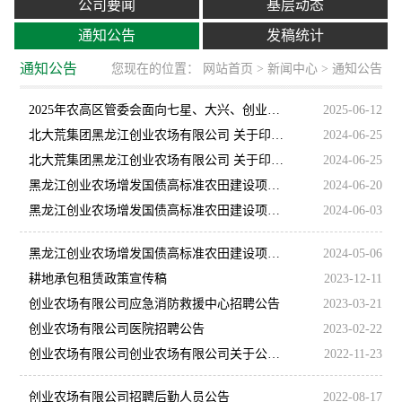
公司要闻
基层动态
通知公告
发稿统计
通知公告
您现在的位置：
网站首页
>
新闻中心
> 通知公告
2025年农高区管委会面向七星、大兴、创业、局直 定向招聘社区工作者方案
2025-06-12
北大荒集团黑龙江创业农场有限公司 关于印发《２０２４年黑龙江省创业农场有限公司防汛应急预案》的通知
2024-06-25
北大荒集团黑龙江创业农场有限公司 关于印发《2024年黑龙江省创业农场有限公司抗旱应急预案》的通知
2024-06-25
黑龙江创业农场增发国债高标准农田建设项目环境影响报告书全本及公众参与说明公示
2024-06-20
黑龙江创业农场增发国债高标准农田建设项目环境影响评价报告书征求意见稿公示
2024-06-03
黑龙江创业农场增发国债高标准农田建设项目 环境影响评价一次公示
2024-05-06
耕地承包租赁政策宣传稿
2023-12-11
创业农场有限公司应急消防救援中心招聘公告
2023-03-21
创业农场有限公司医院招聘公告
2023-02-22
创业农场有限公司创业农场有限公司关于公开征集大米品牌名称、标识和广告语的启事
2022-11-23
创业农场有限公司招聘后勤人员公告
2022-08-17