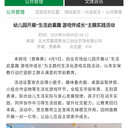
公共管理
文体资讯
公共管理
您现在的位置：
网站首页
>
社会民生
> 公共管理
幼儿园开展“生活启童趣 游戏伴成长”主题实践活动
时间：2026年04月09日 08:12
来源：北大荒集团黑龙江创业农场有限公司
作者：景犇犇
点击量：
858
本网讯（景犇犇）4月9日，创业农场幼儿园开展以“生活
启童趣 游戏伴成长”为主题的生活化游戏实践活动，以务实保
教行动打造职工群众满意的学前教育。
活动设置穿衣自理小能手、趣味叠衣服、桌面益智拼搭、
小组合作运物等生活化游戏环节，全程无华丽布景、无刻意
表演，贴合幼儿生活实际与身心发展规律，孩子们在动手实
践、同伴协作中习得生活技能，提升社交能力，让教育回归
本真。活动中，党员教师立足发挥先锋模范作用，因材施教
开展一对一引导，让幼儿在自主探索中成长。