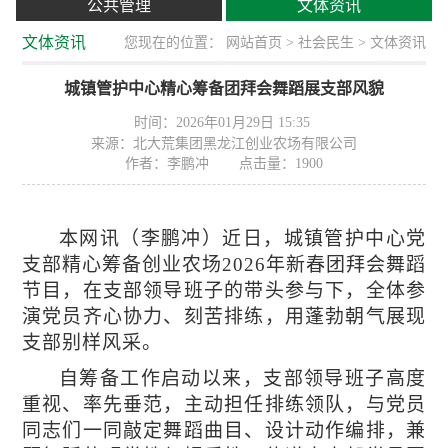
公共管理
文体资讯
文体资讯
您现在的位置：
网站首页
>
社会民生
> 文体资讯
城镇管护中心精心筹备团拜会舞蹈展支部风貌
时间：2026年01月29日 15:35
来源：北大荒集团黑龙江创业农场有限公司
作者：李鹏冲
点击量：
1900
本网讯（李鹏冲）近日，城镇管护中心
党
支部精心筹备
创业农场
2026年新春团拜会
舞蹈
节目，在支部领导班子的带头参与下，全体参
演党员齐心协力、刻苦排练，用蓬勃朝气展现
支部别样风采。
自筹备工作启动以来，支部领导班子高度
重视、率先垂范，主动担任排练领队，与党员
同志们一同敲定舞蹈曲目、设计动作编排，兼