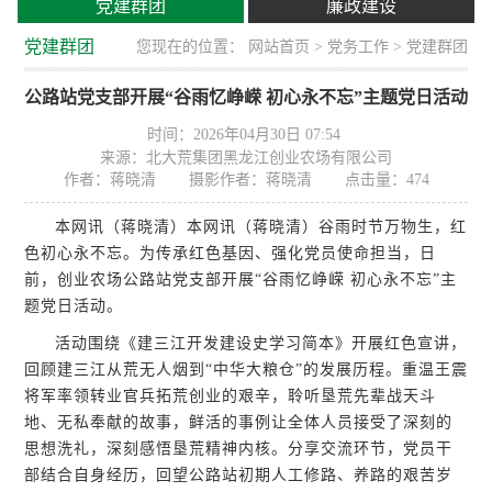
党建群团
廉政建设
党建群团
您现在的位置：
网站首页
>
党务工作
> 党建群团
公路站党支部开展“谷雨忆峥嵘 初心永不忘”主题党日活动
时间：2026年04月30日 07:54
来源：北大荒集团黑龙江创业农场有限公司
作者：蒋晓清
摄影作者：蒋晓清
点击量：
474
本网讯（蒋晓清）本网讯（蒋晓清）谷雨时节万物生，红
色初心永不忘。为传承红色基因、强化党员使命担当，日
前，创业农场公路站党支部开展“谷雨忆峥嵘 初心永不忘”主
题党日活动。
活动围绕《建三江开发建设史学习简本》开展红色宣讲，
回顾建三江从荒无人烟到“中华大粮仓”的发展历程。重温王震
将军率领转业官兵拓荒创业的艰辛，聆听垦荒先辈战天斗
地、无私奉献的故事，鲜活的事例让全体人员接受了深刻的
思想洗礼，深刻感悟垦荒精神内核。分享交流环节，党员干
部结合自身经历，回望公路站初期人工修路、养路的艰苦岁