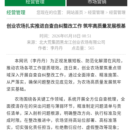
经营管理
市场营销
经营管理
您现在的位置：
网站首页
>
经营管理
> 经营管理
创业农场扎实推进自查自纠整改工作 筑牢高质量发展根基​
时间：2026年05月18日 08:51
来源：北大荒集团黑龙江创业农场有限公司
作者：李丹丹
点击量：
565
本网讯（李丹丹）为正视发展短板、防范化解潜在风险，
推动农场各项工作提质增效。连日来，创业农场聚焦重点领
域深入开展自查自纠整改工作，通过全面排查、精准施策、
从严落实，确保问题整改见底见效，为农场高质量发展筑牢
坚实基础。
农场围绕各关键工作领域，系统开展全方位自查梳理，全
面摸清存在的突出问题与薄弱环节，精准制定问题清单与责
任清单，深入剖析问题根源，明确整改方向、执行标准及完
成时限。在整改推进中，农场坚持高站位部署、高标准落
实，切实强化责任担当，杜绝敷衍应付、虚假整改等现象；