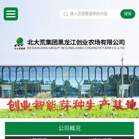
搜索
公司概况